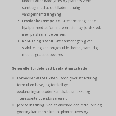
understøtter både græs og planters vækst,
samtidig med at de tillader naturlig
vandgennemtrængning.
Erosionbekæmpelse
: Græsarmeringsbede
hjælper med at forhindre erosion og jordskred,
især på skrånende terræn.
Robust og stabil
: Græsarmeringen giver
stabilitet og kan bruges til let kørsel, samtidig
med at græsset bevares.
Generelle fordele ved beplantningsbede:
Forbedrer æstetikken
: Bede giver struktur og
form til en have, og forskellige
beplantningsmetoder kan skabe smukke og
interessante udendørsarealer.
Jordforbedring
: Ved at anvende den rette jord og
gødning kan man sikre, at planter trives og