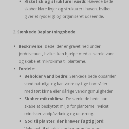
Æstetisk og strukturel værdi
: Hævede bede
skaber klare linjer og strukturer i haven, hvilket
giver et ryddeligt og organiseret udseende.
Sænkede Beplantningsbede
Beskrivelse
: Bede, der er gravet ned under
jordniveauet, hvilket kan hjælpe med at samle vand
og skabe et mikroklima til planterne.
Fordele
:
Beholder vand bedre
: Sænkede bede opsamler
vand naturligt og kan være nyttige i områder
med tørt klima eller dårlige vandingsmuligheder.
Skaber mikroklima
: De sænkede bede kan
skabe et beskyttet miljø for planterne, hvilket
mindsker vindpåvirkning og udtørring.
God til planter, der kræver fugtig jord
:
Velegnet til planter, der har brug for mere