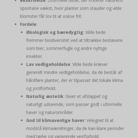
Beskrivelse
: Uformelle bede, der imiterer naturens
spontane vækst, hvor planter som stauder og vilde
blomster får lov til at vokse frit.
Fordele
:
Økologisk og bæredygtig
: Vilde bede
fremmer biodiversitet ved at tiltrække bestøvere
som bier, sommerfugle og andre nyttige
insekter.
Lav vedligeholdelse
: Vilde bede kræver
generelt mindre vedligeholdelse, da de består af
hårdføre planter, der er tilpasset det lokale klima
og jordforhold.
Naturlig æstetik
: Giver et afslappet og
naturligt udseende, som passer godt i uformelle
haver og naturområder.
God til klimavenlige haver
: Velegnet til at
modstå klimaændringer, da de kan klare perioder
med tørke og varierende vejrforhold.