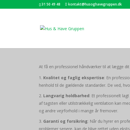
31 50 49 48
kontakt@husoghavegruppen.dk
Nye tag
At få en professionel håndværker til at lægge dit 
Kvalitet og faglig ekspertise
: En professi
henhold til de gældende standarder. De ved, hvord
Langvarig holdbarhed
: Et professionelt lag
af tagsten eller utilstrækkelig ventilation kan m
og andre vejrforhold i mange år fremover.
Garanti og forsikring
: Når du hyrer en prof
problemer senere, kan de blive rettet uden ekst