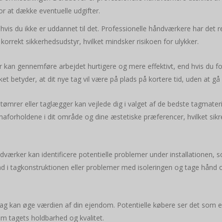
for at dække eventuelle udgifter.
hvis du ikke er uddannet til det. Professionelle håndværkere har det ret
korrekt sikkerhedsudstyr, hvilket mindsker risikoen for ulykker.
 kan gennemføre arbejdet hurtigere og mere effektivt, end hvis du fo
ilket betyder, at dit nye tag vil være på plads på kortere tid, uden at
 tømrer eller taglægger kan vejlede dig i valget af de bedste tagmater
klimaforholdene i dit område og dine æstetiske præferencer, hvilket si
ndværker kan identificere potentielle problemer under installationen, 
i tagkonstruktionen eller problemer med isoleringen og tage hånd om d
 tag kan øge værdien af din ejendom. Potentielle købere ser det som en 
om tagets holdbarhed og kvalitet.