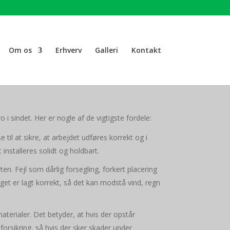
Om os
Erhverv
Galleri
Kontakt
 i sindet. Her er nogle af de vigtigste fordele:
il at sikre, at arbejdet udføres korrekt og i
installeres solidt og holdbart.
rten. Fejl som dårlig forsegling, forkert placering
aget er lagt korrekt, så det kan modstå vind, regn
terialer. Det betyder, at hvis der opstår
orsikring, så hvis der sker skader under