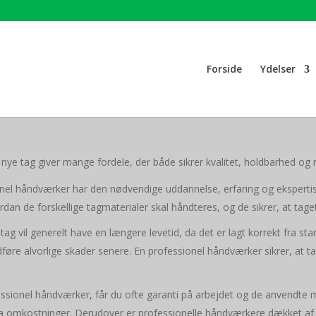
Forside
Ydelser
nye tag giver mange fordele, der både sikrer kvalitet, holdbarhed og ro
onel håndværker har den nødvendige uddannelse, erfaring og ekspertise t
an de forskellige tagmaterialer skal håndteres, og de sikrer, at taget 
t tag vil generelt have en længere levetid, da det er lagt korrekt fra sta
edføre alvorlige skader senere. En professionel håndværker sikrer, at t
essionel håndværker, får du ofte garanti på arbejdet og de anvendte ma
ra omkostninger. Derudover er professionelle håndværkere dækket af f