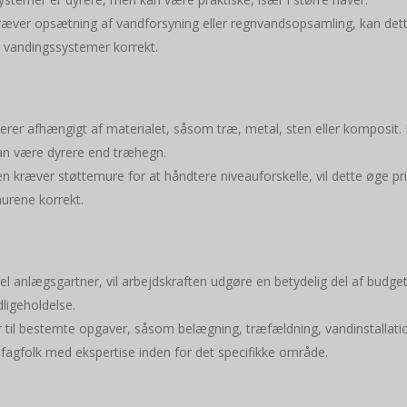
 kræver opsætning af vandforsyning eller regnvandsopsamling, kan d
re vandingssystemer korrekt.
erer afhængigt af materialet, såsom træ, metal, sten eller komposit
kan være dyrere end træhegn.
en kræver støttemure for at håndtere niveauforskelle, vil dette øge p
murene korrekt.
el anlægsgartner, vil arbejdskraften udgøre en betydelig del af budgett
dligeholdelse.
er til bestemte opgaver, såsom belægning, træfældning, vandinstallation
fagfolk med ekspertise inden for det specifikke område.