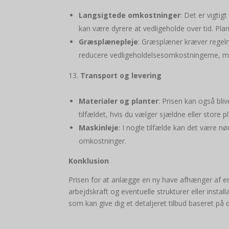
Langsigtede omkostninger
: Det er vigti
kan være dyrere at vedligeholde over tid. Pla
Græsplænepleje
: Græsplæner kræver regelm
reducere vedligeholdelsesomkostningerne, m
Transport og levering
Materialer og planter
: Prisen kan også bli
tilfældet, hvis du vælger sjældne eller store p
Maskinleje
: I nogle tilfælde kan det være nø
omkostninger.
Konklusion
Prisen for at anlægge en ny have afhænger af en 
arbejdskraft og eventuelle strukturer eller insta
som kan give dig et detaljeret tilbud baseret på