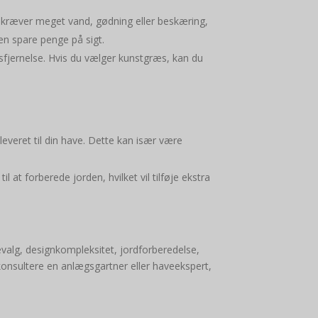
er kræver meget vand, gødning eller beskæring,
en spare penge på sigt.
fjernelse. Hvis du vælger kunstgræs, kan du
leveret til din have. Dette kan især være
 at forberede jorden, hvilket vil tilføje ekstra
evalg, designkompleksitet, jordforberedelse,
t konsultere en anlægsgartner eller haveekspert,