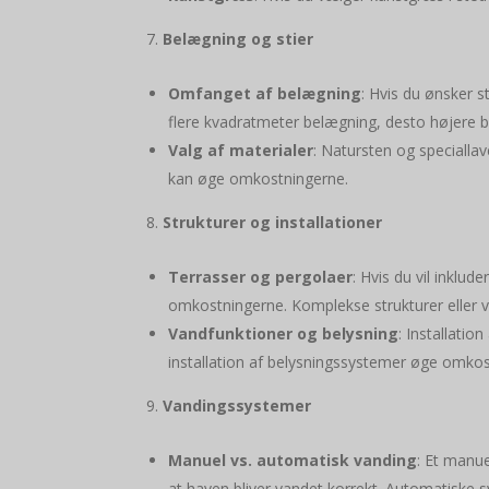
Belægning og stier
Omfanget af belægning
: Hvis du ønsker s
flere kvadratmeter belægning, desto højere b
Valg af materialer
: Natursten og speciallav
kan øge omkostningerne.
Strukturer og installationer
Terrasser og pergolaer
: Hvis du vil inklud
omkostningerne. Komplekse strukturer eller v
Vandfunktioner og belysning
: Installati
installation af belysningssystemer øge omkos
Vandingssystemer
Manuel vs. automatisk vanding
: Et manue
at haven bliver vandet korrekt. Automatiske s