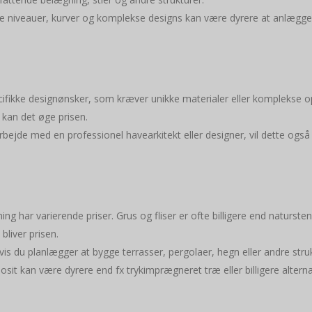
 niveauer, kurver og komplekse designs kan være dyrere at anlægge 
ecifikke designønsker, som kræver unikke materialer eller komplekse op
 kan det øge prisen.
arbejde med en professionel havearkitekt eller designer, vil dette og
ing har varierende priser. Grus og fliser er ofte billigere end naturste
bliver prisen.
Hvis du planlægger at bygge terrasser, pergolaer, hegn eller andre str
it kan være dyrere end fx trykimprægneret træ eller billigere alterna