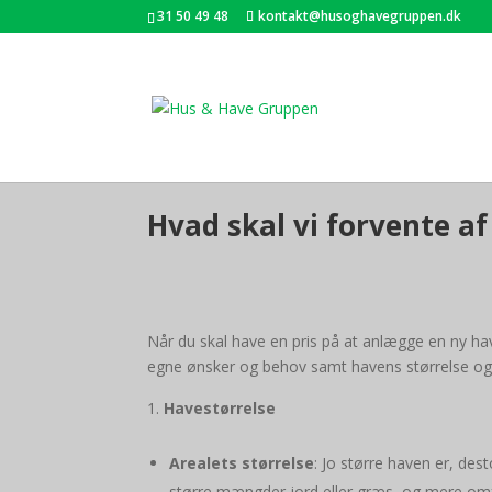
31 50 49 48
kontakt@husoghavegruppen.dk
Hvad skal vi forvente af
Når du skal have en pris på at anlægge en ny hav
egne ønsker og behov samt havens størrelse og fo
Havestørrelse
Arealets størrelse
: Jo større haven er, dest
større mængder jord eller græs, og mere omfa