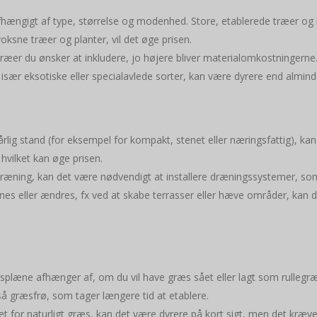
 afhængigt af type, størrelse og modenhed. Store, etablerede træer o
voksne træer og planter, vil det øge prisen.
 træer du ønsker at inkludere, jo højere bliver materialomkostningerne
 især eksotiske eller specialavlede sorter, kan være dyrere end alminde
r
 dårlig stand (for eksempel for kompakt, stenet eller næringsfattig), k
 hvilket kan øge prisen.
dræning, kan det være nødvendigt at installere dræningssystemer, s
nes eller ændres, fx ved at skabe terrasser eller hæve områder, kan d
æsplæne afhænger af, om du vil have græs sået eller lagt som rullegræ
så græsfrø, som tager længere tid at etablere.
et for naturligt græs, kan det være dyrere på kort sigt, men det kræv