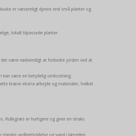
g buske er væsentligt dyrere end små planter og
.
lige, lokalt tilpassede planter.
an det være nødvendigt at forbedre jorden ved at
om kan være en betydelig omkostning.
ette kræve ekstra arbejde og materialer, hvilket
s. Rullegræs er hurtigere og giver en straks
er mindre vedligeholdelse og vand i længden.