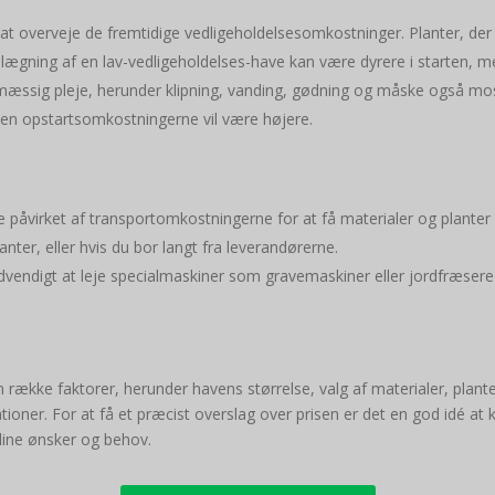
gt at overveje de fremtidige vedligeholdelsesomkostninger. Planter, d
nlægning af en lav-vedligeholdelses-have kan være dyrere i starten, m
æssig pleje, herunder klipning, vanding, gødning og måske også mos
en opstartsomkostningerne vil være højere.
ve påvirket af transportomkostningerne for at få materialer og planter 
lanter, eller hvis du bor langt fra leverandørerne.
dvendigt at leje specialmaskiner som gravemaskiner eller jordfræsere til
række faktorer, herunder havens størrelse, valg af materialer, plant
llationer. For at få et præcist overslag over prisen er det en god idé a
 dine ønsker og behov.