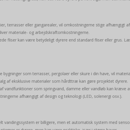
tier, terrasser eller gangarealer, vil omkostningerne stige afhængigt
liver materiale- og arbejdskraftomkostningerne.
ede fliser kan være betydeligt dyrere end standard fliser eller grus. L
ere bygninger som terrasser, pergolaer eller skure i din have, vil mater
alg af eksklusive materialer som hårdttræ kan gøre projektet dyrere.
on af vandfunktioner som springvand, damme eller vandløb kan kræve ava
tningerne afhængigt af design og teknologi (LED, solenergi osv.).
lt vandingssystem er billigere, men et automatisk system med sensorer 
ystemer er dyrere, men kan være praktiske, især i større haver.