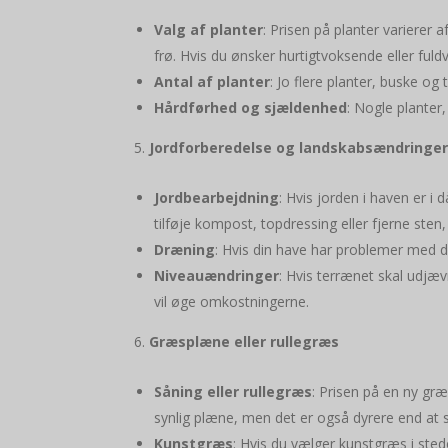
Valg af planter
: Prisen på planter varierer
frø. Hvis du ønsker hurtigtvoksende eller fuld
Antal af planter
: Jo flere planter, buske og
Hårdførhed og sjældenhed
: Nogle planter,
Jordforberedelse og landskabsændringe
Jordbearbejdning
: Hvis jorden i haven er i
tilføje kompost, topdressing eller fjerne sten,
Dræning
: Hvis din have har problemer med 
Niveauændringer
: Hvis terrænet skal udjæv
vil øge omkostningerne.
Græsplæne eller rullegræs
Såning eller rullegræs
: Prisen på en ny gr
synlig plæne, men det er også dyrere end at 
Kunstgræs
: Hvis du vælger kunstgræs i sted