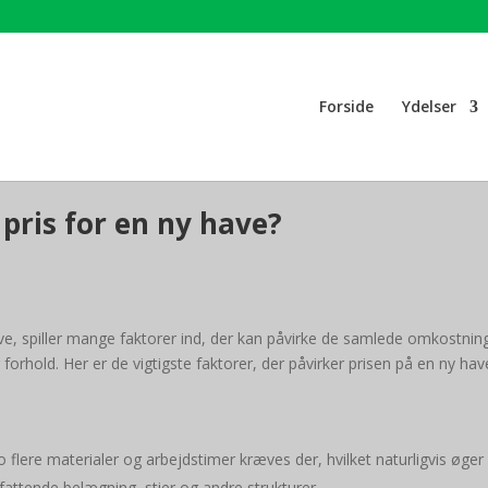
Forside
Ydelser
 pris for en ny have?
e, spiller mange faktorer ind, der kan påvirke de samlede omkostninge
rhold. Her er de vigtigste faktorer, der påvirker prisen på en ny hav
o flere materialer og arbejdstimer kræves der, hvilket naturligvis øger 
ttende belægning, stier og andre strukturer.