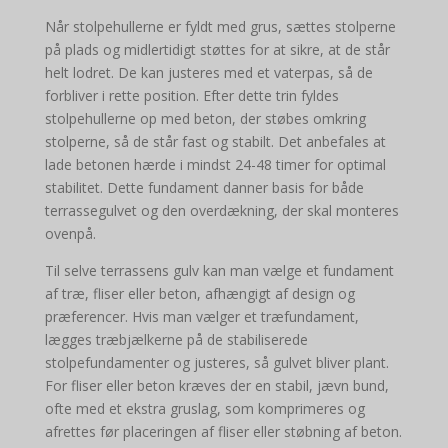
Når stolpehullerne er fyldt med grus, sættes stolperne
på plads og midlertidigt støttes for at sikre, at de står
helt lodret. De kan justeres med et vaterpas, så de
forbliver i rette position. Efter dette trin fyldes
stolpehullerne op med beton, der støbes omkring
stolperne, så de står fast og stabilt. Det anbefales at
lade betonen hærde i mindst 24-48 timer for optimal
stabilitet. Dette fundament danner basis for både
terrassegulvet og den overdækning, der skal monteres
ovenpå.
Til selve terrassens gulv kan man vælge et fundament
af træ, fliser eller beton, afhængigt af design og
præferencer. Hvis man vælger et træfundament,
lægges træbjælkerne på de stabiliserede
stolpefundamenter og justeres, så gulvet bliver plant.
For fliser eller beton kræves der en stabil, jævn bund,
ofte med et ekstra gruslag, som komprimeres og
afrettes før placeringen af fliser eller støbning af beton.