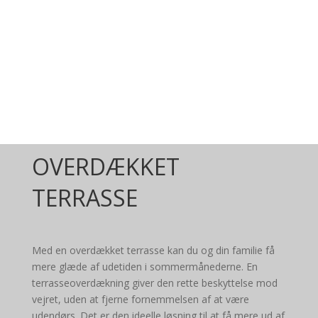
OVERDÆKKET
TERRASSE
Med en overdækket terrasse kan du og din familie få
mere glæde af udetiden i sommermånederne. En
terrasseoverdækning giver den rette beskyttelse mod
vejret, uden at fjerne fornemmelsen af at være
udendørs. Det er den ideelle løsning til at få mere ud af