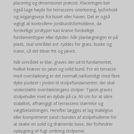
placering og dimensioner præcist. Placeringen bør
også tage højde for terrassens orientering, lysforhold
og adgangsveje fra huset eller haven. Det er også
vigtigt at kontrollere jordbundsforholdene, da
forskellige jordtyper kan kræve forskellige
fundamenttyper eller dybder. Når planlægningen er på
plads, skal området evt. ryddes for græs, buske og
træer, så det bliver frit og jævnt.
Når området er klar, graves der ud til fundamentet,
hvilket kræver en jævn og solid bund. For en terrasse
med overdækning er det normalt nødvendigt med flere
dybe punkter i jorden til stolpefundamenter, der skal
understøtte overdækningens stolper. Typisk graves
stolpehuller med en dybde på ca. 90 cm for at sikre
stabilitet, afhængigt af terrassens størrelse og
vægtbelastningen. Herefter lægges et lag stabilgrus
eller komprimeret sand i bunden af stolpehullerne for
at skabe en solid og drænende base, der forhindrer
opbygning af fugt omkring stolperne.