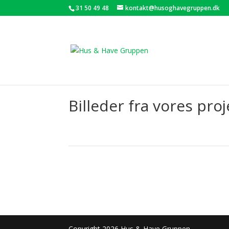
31 50 49 48
kontakt@husoghavegruppen.dk
Billeder fra vores pr
Copyright 2026 Hus & Have Gruppen