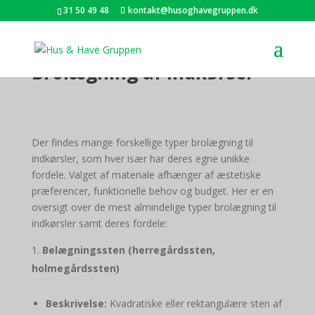
31 50 49 48
kontakt@husoghavegruppen.dk
Brolægning af indkørsel
Der findes mange forskellige typer brolægning til
indkørsler, som hver især har deres egne unikke
fordele. Valget af materiale afhænger af æstetiske
præferencer, funktionelle behov og budget. Her er en
oversigt over de mest almindelige typer brolægning til
indkørsler samt deres fordele:
Belægningssten (herregårdssten,
holmegårdssten)
Beskrivelse:
Kvadratiske eller rektangulære sten af