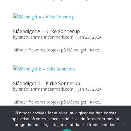
Slåendiget A – Kirke Sonnerup
by
tine@lehrmanndenmark.com
|
Jan 20, 2024
Billeder fra vores projekt på Slåendiget i Kirke...
Slåendiget B – Kirke Sonnerup
by
tine@lehrmanndenmark.com
|
Jan 15, 2024
Billeder fra vores projekt på Slåendiget i Kirke...
Vi bruger cookies for at sikre, at vi giver dig den bedste
oplevelse på vores hjemmeside. Hvis du fortsætter med at
bruge denne side, antager vi, at du er tilfreds med den.