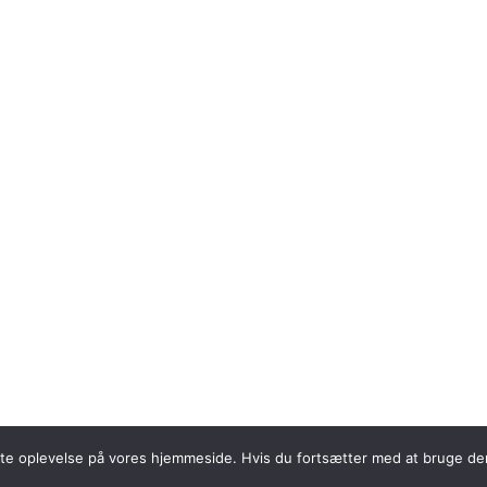
edste oplevelse på vores hjemmeside. Hvis du fortsætter med at bruge den