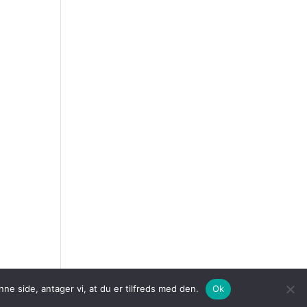
ne side, antager vi, at du er tilfreds med den.
Ok