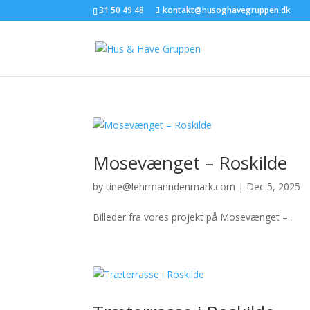
31 50 49 48
kontakt@husoghavegruppen.dk
Mosevænget – Roskilde
by
tine@lehrmanndenmark.com
|
Dec 5, 2025
Billeder fra vores projekt på Mosevænget –...