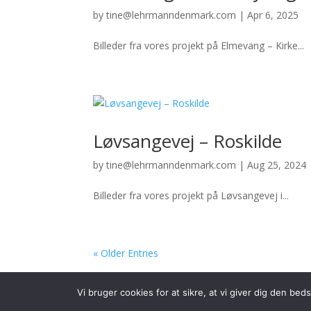
by
tine@lehrmanndenmark.com
|
Apr 6, 2025
Billeder fra vores projekt på Elmevang – Kirke...
Løvsangevej – Roskilde
by
tine@lehrmanndenmark.com
|
Aug 25, 2024
Billeder fra vores projekt på Løvsangevej i...
« Older Entries
Vi bruger cookies for at sikre, at vi giver dig den b
Copyright 2026 Hus & Have Gruppen